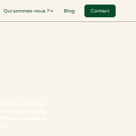
Qui sommes-nous ?
Blog
Contact
qué par une histoire
littoral atlantique,
l’Afrique centrale et
nt.