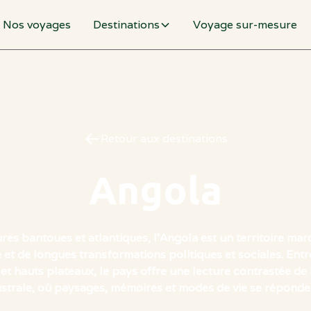
Nos voyages
Destinations
Voyage sur-mesure
Retour aux destinations
Angola
res bantoues et atlantiques, l’Angola est un territoire mar
et de longues transformations politiques et sociales. Entre 
et hauts plateaux, le pays offre une lecture contrastée de 
strale, où paysages, mémoires et modes de vie se réponde