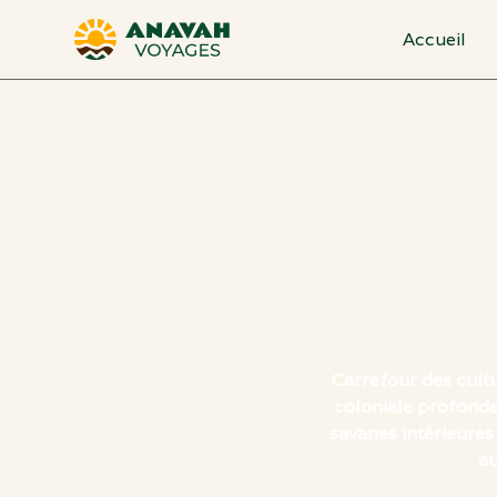
Accueil
Carrefour des cultu
coloniale profonde 
savanes intérieures 
au