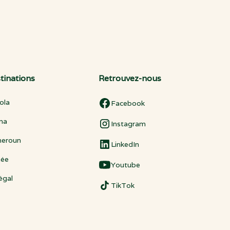
tinations
Retrouvez-nous
ola
Facebook
na
Instagram
eroun
LinkedIn
née
Youtube
égal
TikTok